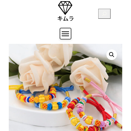
跳
至
搜
主
尋
要
內
容