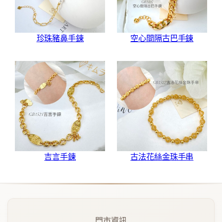
珍珠豬鼻手鍊
空心間隔古巴手鍊
吉言手鍊
古法花絲金珠手串
門市資訊