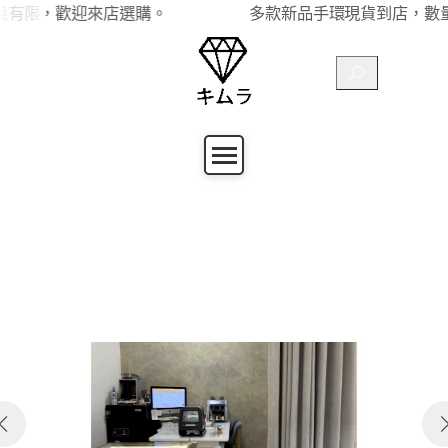
跳
限，歡迎來店選購。
多款新品手環現貨到店，數量有
至
搜
主
尋
要
內
容