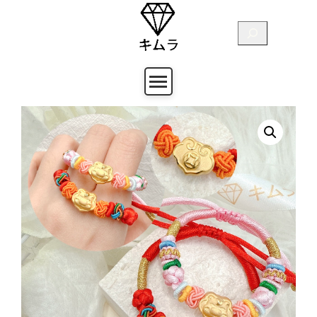
跳
至
搜
主
尋
要
內
容