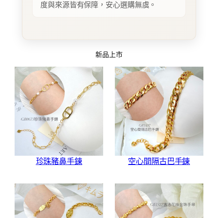
度與來源皆有保障，安心選購無虞。
新品上市
珍珠豬鼻手鍊
空心間隔古巴手鍊