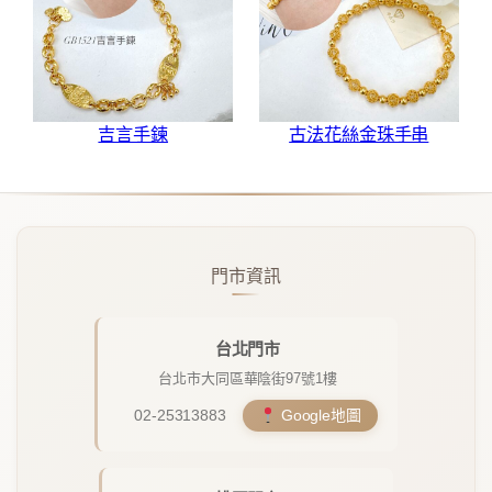
吉言手鍊
古法花絲金珠手串
門市資訊
台北門市
台北市大同區華陰街97號1樓
02-25313883
Google地圖