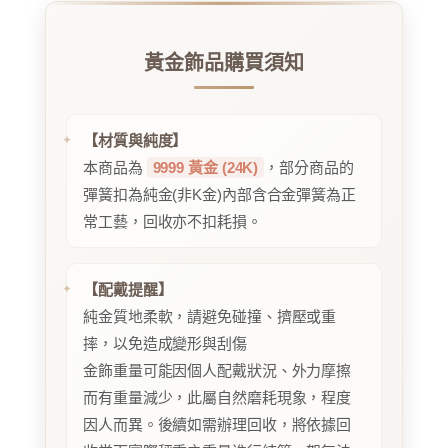
黃金飾品購買須知
【材質與純度】
本商品為
9999 黃金 (24K)
，部分商品的
彈簧扣為純金(非K金)內部含合金彈簧為正
常工藝，回收亦不扣耗損。
【配戴提醒】
純金質地柔軟，請避免碰撞、擠壓或重
摔，以免造成變形與刮傷
金飾重量可能因個人配戴狀況、外力摩擦
而有重量減少，此屬自然磨耗現象，程度
因人而異。後續如需辦理回收，將依據回