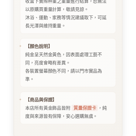
收當下實際秤重之重量進行結算，恕無法
以原購買重量計算，敬請見諒。
沐浴、運動、家務等情況建議取下，可延
長光澤與維持重量。
【顏色說明】
純金呈天然金黃色，因表面處理工藝不
同，亮度會略有差異。
各裝置螢幕顏色不同，請以門市實品為
準。
【商品與保證】
本店所有黃金飾品皆附
質量保證卡
，純
度與來源皆有保障，安心選購無虞。