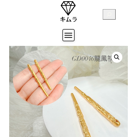
跳
至
搜
主
尋
要
內
容