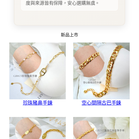
度與來源皆有保障，安心選購無虞。
新品上市
珍珠豬鼻手鍊
空心間隔古巴手鍊