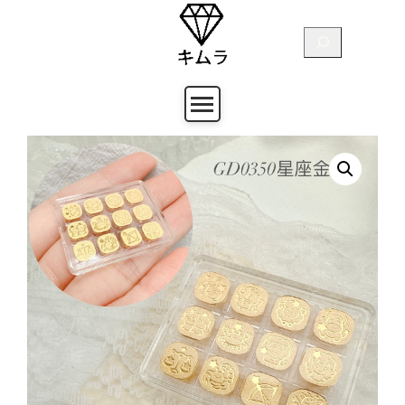
跳
至
搜
主
尋
要
內
容