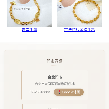
吉言手鍊
古法花絲金珠手串
門市資訊
台北門市
台北市大同區華陰街97號1樓
02-25313883
Google地圖