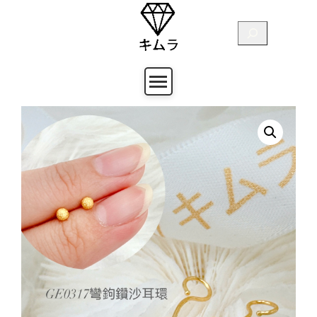
跳
至
搜
主
尋
要
內
容