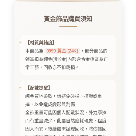
黃金飾品購買須知
【材質與純度】
本商品為
9999 黃金 (24K)
，部分商品的
彈簧扣為純金(非K金)內部含合金彈簧為正
常工藝，回收亦不扣耗損。
【配戴提醒】
純金質地柔軟，請避免碰撞、擠壓或重
摔，以免造成變形與刮傷
金飾重量可能因個人配戴狀況、外力摩擦
而有重量減少，此屬自然磨耗現象，程度
因人而異。後續如需辦理回收，將依據回