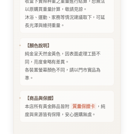
收當下實際秤重之重量進行結算，恕無法
以原購買重量計算，敬請見諒。
沐浴、運動、家務等情況建議取下，可延
長光澤與維持重量。
【顏色說明】
純金呈天然金黃色，因表面處理工藝不
同，亮度會略有差異。
各裝置螢幕顏色不同，請以門市實品為
準。
【商品與保證】
本店所有黃金飾品皆附
質量保證卡
，純
度與來源皆有保障，安心選購無虞。