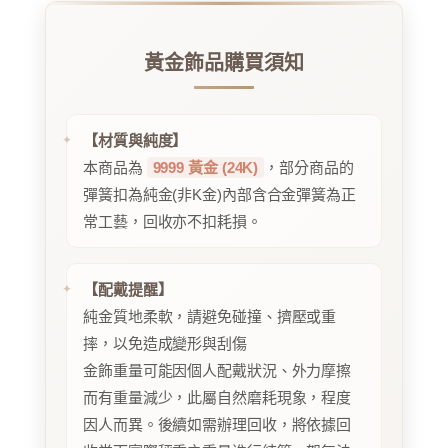
黃金飾品購買須知
【材質與純度】
本商品為
9999 黃金 (24K)
，部分商品的
彈簧扣為純金(非K金)內部含合金彈簧為正
常工藝，回收亦不扣耗損。
【配戴提醒】
純金質地柔軟，請避免碰撞、擠壓或重
摔，以免造成變形與刮傷
金飾重量可能因個人配戴狀況、外力摩擦
而有重量減少，此屬自然磨耗現象，程度
因人而異。後續如需辦理回收，將依據回