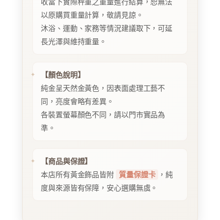
收當下實際秤重之重量進行結算，恕無法
以原購買重量計算，敬請見諒。
沐浴、運動、家務等情況建議取下，可延
長光澤與維持重量。
【顏色說明】
純金呈天然金黃色，因表面處理工藝不
同，亮度會略有差異。
各裝置螢幕顏色不同，請以門市實品為
準。
【商品與保證】
本店所有黃金飾品皆附
質量保證卡
，純
度與來源皆有保障，安心選購無虞。