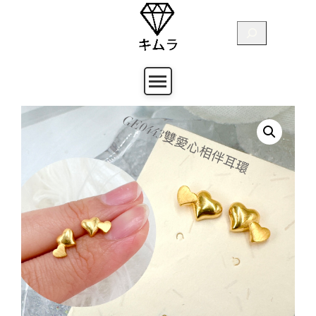
跳
至
搜
主
尋
要
內
容