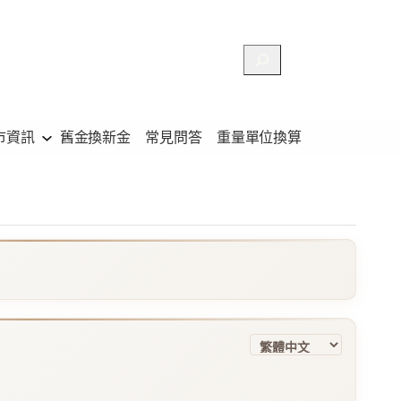
搜
尋
市資訊
舊金換新金
常見問答
重量單位換算