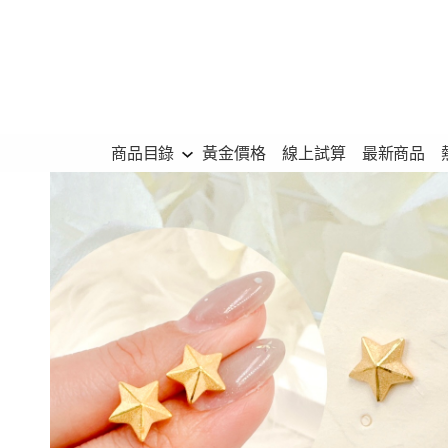
跳
至
主
要
內
商品目錄
黃金價格
線上試算
最新商品
容