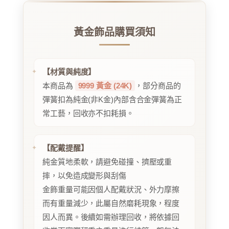
黃金飾品購買須知
【材質與純度】
本商品為
9999 黃金 (24K)
，部分商品的
彈簧扣為純金(非K金)內部含合金彈簧為正
常工藝，回收亦不扣耗損。
【配戴提醒】
純金質地柔軟，請避免碰撞、擠壓或重
摔，以免造成變形與刮傷
金飾重量可能因個人配戴狀況、外力摩擦
而有重量減少，此屬自然磨耗現象，程度
因人而異。後續如需辦理回收，將依據回