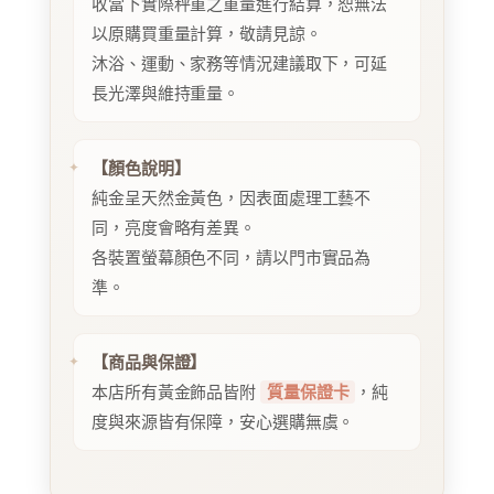
收當下實際秤重之重量進行結算，恕無法
以原購買重量計算，敬請見諒。
沐浴、運動、家務等情況建議取下，可延
長光澤與維持重量。
【顏色說明】
純金呈天然金黃色，因表面處理工藝不
同，亮度會略有差異。
各裝置螢幕顏色不同，請以門市實品為
準。
【商品與保證】
本店所有黃金飾品皆附
質量保證卡
，純
度與來源皆有保障，安心選購無虞。