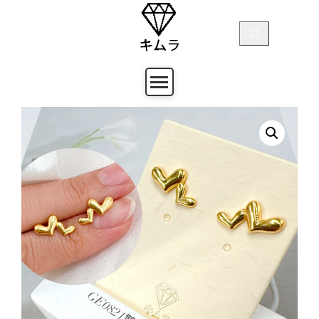
跳
至
搜
主
尋
要
內
容