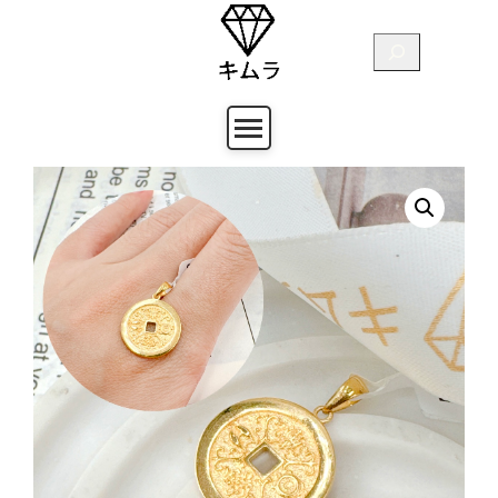
跳
至
搜
主
尋
要
內
容