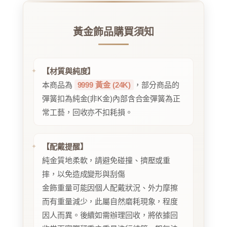
黃金飾品購買須知
【材質與純度】
本商品為
9999 黃金 (24K)
，部分商品的
彈簧扣為純金(非K金)內部含合金彈簧為正
常工藝，回收亦不扣耗損。
【配戴提醒】
純金質地柔軟，請避免碰撞、擠壓或重
摔，以免造成變形與刮傷
金飾重量可能因個人配戴狀況、外力摩擦
而有重量減少，此屬自然磨耗現象，程度
因人而異。後續如需辦理回收，將依據回