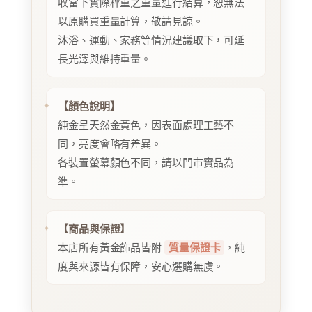
收當下實際秤重之重量進行結算，恕無法
以原購買重量計算，敬請見諒。
沐浴、運動、家務等情況建議取下，可延
長光澤與維持重量。
【顏色說明】
純金呈天然金黃色，因表面處理工藝不
同，亮度會略有差異。
各裝置螢幕顏色不同，請以門市實品為
準。
【商品與保證】
本店所有黃金飾品皆附
質量保證卡
，純
度與來源皆有保障，安心選購無虞。