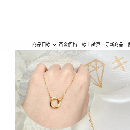
跳
至
主
要
內
商品目錄
黃金價格
線上試算
最新商品
容