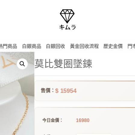
熱門商品
白銀商品
白銀回收
黃金回收流程
歷史金價
門
莫比雙圈墜鍊
$ 15954
售價：
16980
今日金價：