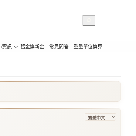
搜
尋
市資訊
舊金換新金
常見問答
重量單位換算