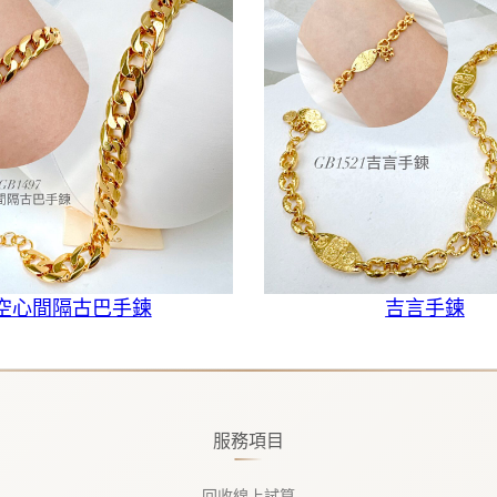
空心間隔古巴手鍊
吉言手鍊
服務項目
回收線上試算