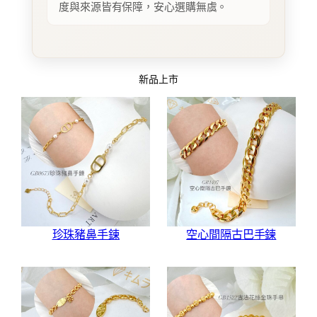
度與來源皆有保障，安心選購無虞。
新品上市
珍珠豬鼻手鍊
空心間隔古巴手鍊