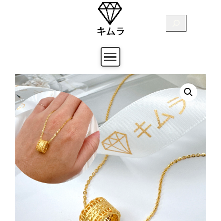
跳
至
搜
主
尋
要
內
容