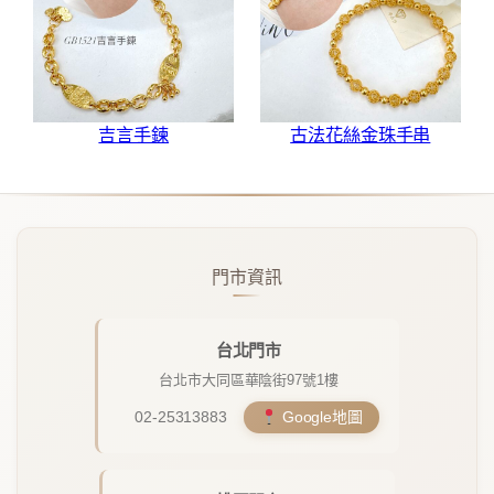
吉言手鍊
古法花絲金珠手串
門市資訊
台北門市
台北市大同區華陰街97號1樓
02-25313883
Google地圖