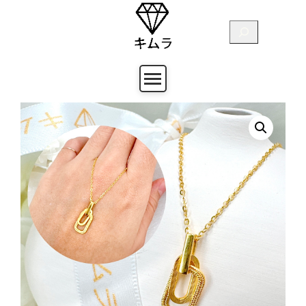
跳
至
搜
主
尋
要
內
容