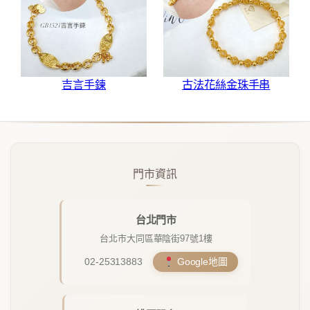
吉言手鍊
古法花絲金珠手串
門市資訊
台北門市
台北市大同區華陰街97號1樓
02-25313883
Google地圖