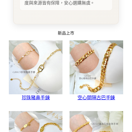
度與來源皆有保障，安心選購無虞。
新品上市
珍珠豬鼻手鍊
空心間隔古巴手鍊