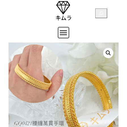
跳
至
搜
主
尋
要
內
容