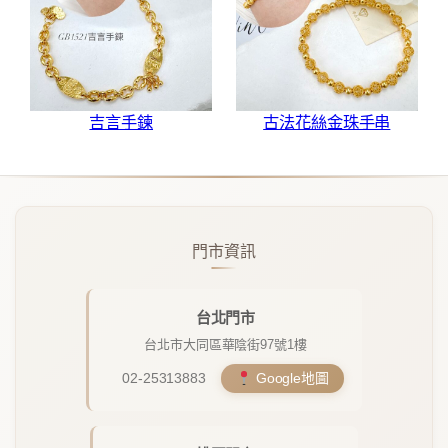
吉言手鍊
古法花絲金珠手串
門市資訊
台北門市
台北市大同區華陰街97號1樓
02-25313883
Google地圖