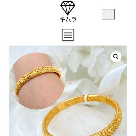
跳
至
搜
主
尋
要
內
容