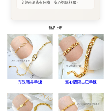
度與來源皆有保障，安心選購無虞。
新品上市
珍珠豬鼻手鍊
空心間隔古巴手鍊