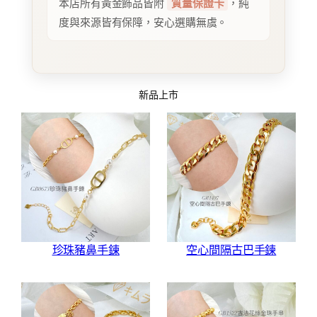
本店所有黃金飾品皆附
質量保證卡
，純
度與來源皆有保障，安心選購無虞。
新品上市
珍珠豬鼻手鍊
空心間隔古巴手鍊