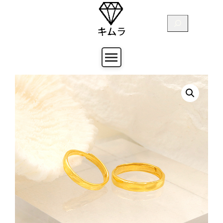
跳
至
搜
主
尋
要
內
容