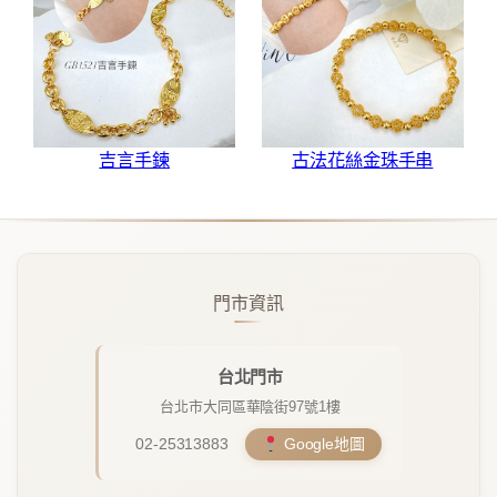
吉言手鍊
古法花絲金珠手串
門市資訊
台北門市
台北市大同區華陰街97號1樓
02-25313883
Google地圖