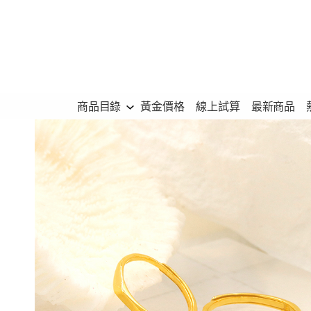
跳
至
主
要
內
商品目錄
黃金價格
線上試算
最新商品
容