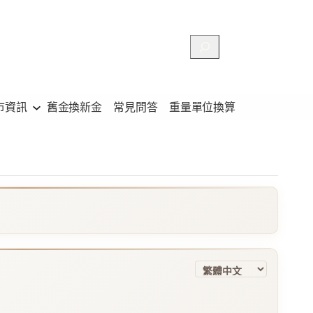
搜
尋
市資訊
舊金換新金
常見問答
重量單位換算