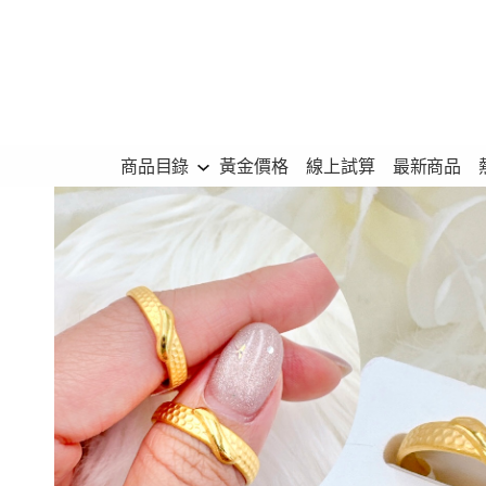
跳
至
主
要
內
商品目錄
黃金價格
線上試算
最新商品
容