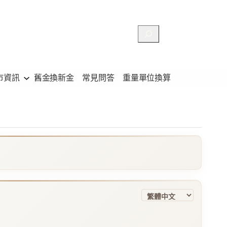
搜
尋
市資訊
舊金換新金
常見問答
重量單位換算