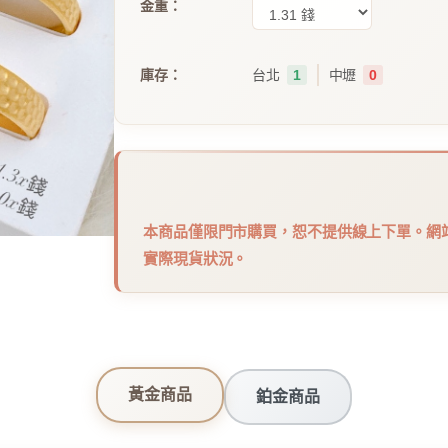
金重：
｜
庫存：
台北
1
中壢
0
本商品僅限門市購買，恕不提供線上下單。網
實際現貨狀況。
黃金商品
鉑金商品