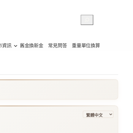
搜
尋
市資訊
舊金換新金
常見問答
重量單位換算