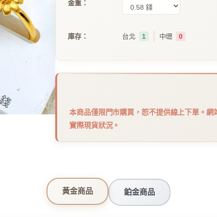
金重：
｜
庫存：
台北
1
中壢
0
本商品僅限門市購買，恕不提供線上下單。網
實際現貨狀況。
黃金商品
鉑金商品