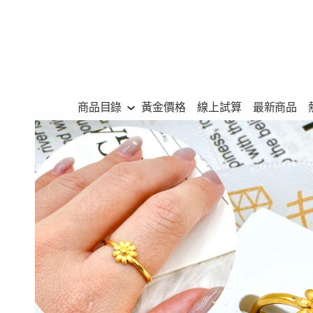
跳
至
主
要
內
商品目錄
黃金價格
線上試算
最新商品
容