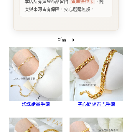
本店所有黃金飾品皆附
質量保證卡
，純
度與來源皆有保障，安心選購無虞。
新品上市
珍珠豬鼻手鍊
空心間隔古巴手鍊