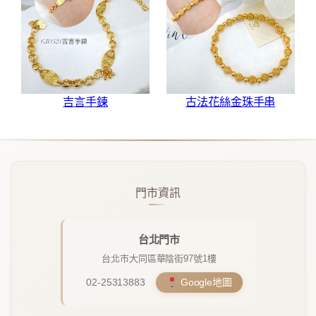
吉言手鍊
古法花絲金珠手串
門市資訊
台北門市
台北市大同區華陰街97號1樓
02-25313883
Google地圖