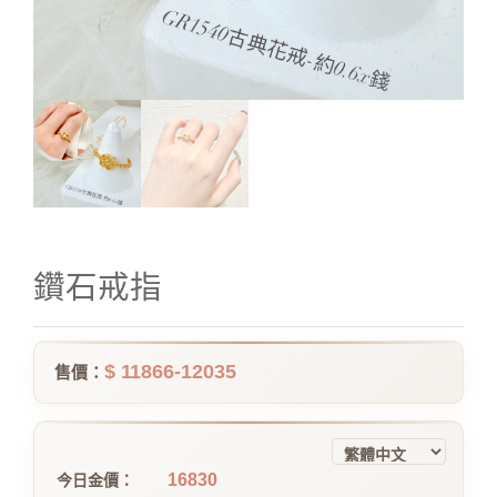
鑽石戒指
$ 11866-12035
售價：
16830
今日金價：