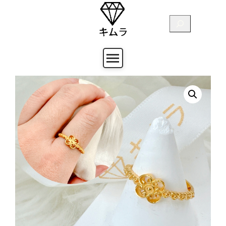
跳
至
搜
主
尋
要
內
容