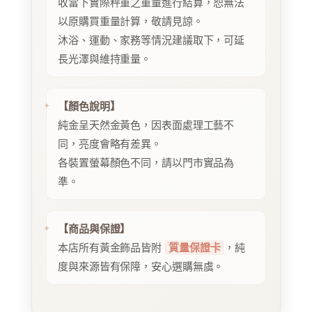
收當下實際秤重之重量進行結算，恕無法
以原購買重量計算，敬請見諒。
沐浴、運動、家務等情況建議取下，可延
長光澤與維持重量。
【顏色說明】
純金呈天然金黃色，因表面處理工藝不
同，亮度會略有差異。
各裝置螢幕顏色不同，請以門市實品為
準。
【商品與保證】
本店所有黃金飾品皆附
質量保證卡
，純
度與來源皆有保障，安心選購無虞。