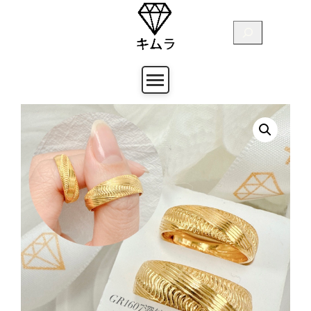
跳
至
搜
主
尋
要
內
容