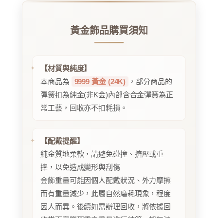
黃金飾品購買須知
【材質與純度】
本商品為
9999 黃金 (24K)
，部分商品的
彈簧扣為純金(非K金)內部含合金彈簧為正
常工藝，回收亦不扣耗損。
【配戴提醒】
純金質地柔軟，請避免碰撞、擠壓或重
摔，以免造成變形與刮傷
金飾重量可能因個人配戴狀況、外力摩擦
而有重量減少，此屬自然磨耗現象，程度
因人而異。後續如需辦理回收，將依據回