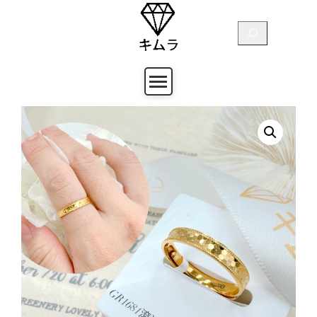
跳
至
搜
主
尋
要
內
容