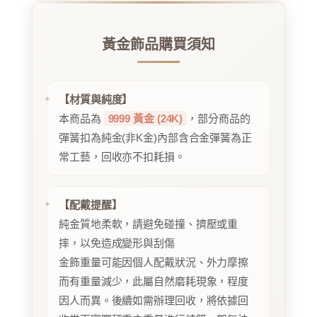
黃金飾品購買須知
【材質與純度】
本商品為
9999 黃金 (24K)
，部分商品的
彈簧扣為純金(非K金)內部含合金彈簧為正
常工藝，回收亦不扣耗損。
【配戴提醒】
純金質地柔軟，請避免碰撞、擠壓或重
摔，以免造成變形與刮傷
金飾重量可能因個人配戴狀況、外力摩擦
而有重量減少，此屬自然磨耗現象，程度
因人而異。後續如需辦理回收，將依據回