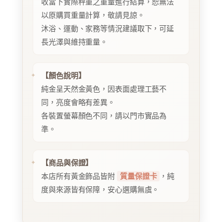
收當下實際秤重之重量進行結算，恕無法
以原購買重量計算，敬請見諒。
沐浴、運動、家務等情況建議取下，可延
長光澤與維持重量。
【顏色說明】
純金呈天然金黃色，因表面處理工藝不
同，亮度會略有差異。
各裝置螢幕顏色不同，請以門市實品為
準。
【商品與保證】
本店所有黃金飾品皆附
質量保證卡
，純
度與來源皆有保障，安心選購無虞。