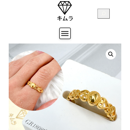
跳
至
搜
主
尋
要
內
容