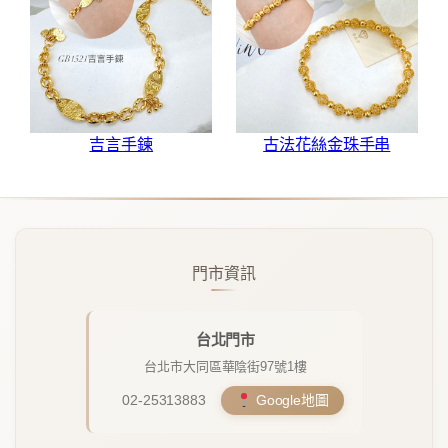
吉言手鍊
古法花絲金珠手串
門市資訊
台北門市
台北市大同區華陰街97號1樓
02-25313883
Google地圖