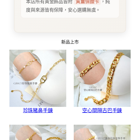
本店所有黃金飾品皆附
質量保證卡
，純
度與來源皆有保障，安心選購無虞。
新品上市
珍珠豬鼻手鍊
空心間隔古巴手鍊