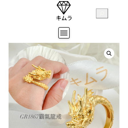
跳
至
搜
主
尋
要
內
容