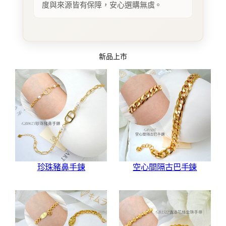
度與來源皆有保障，安心選購無虞。
新品上市
珍珠豬鼻手鍊
空心間隔古巴手鍊