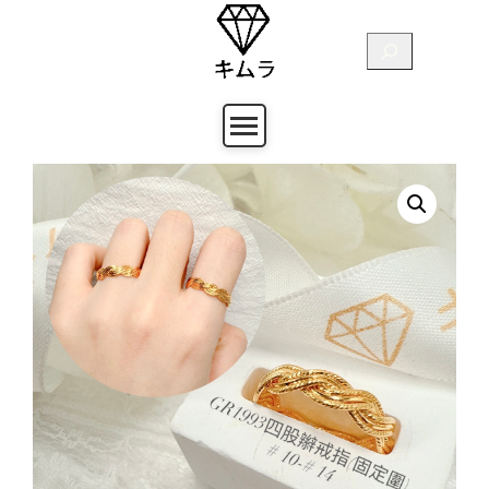
跳
至
搜
主
尋
要
內
容