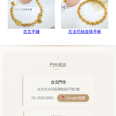
吉言手鍊
古法花絲金珠手串
門市資訊
台北門市
台北市大同區華陰街97號1樓
02-25313883
Google地圖