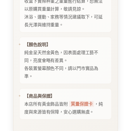
收當下實際秤重之重量進行結算，恕無法
以原購買重量計算，敬請見諒。
沐浴、運動、家務等情況建議取下，可延
長光澤與維持重量。
【顏色說明】
純金呈天然金黃色，因表面處理工藝不
同，亮度會略有差異。
各裝置螢幕顏色不同，請以門市實品為
準。
【商品與保證】
本店所有黃金飾品皆附
質量保證卡
，純
度與來源皆有保障，安心選購無虞。