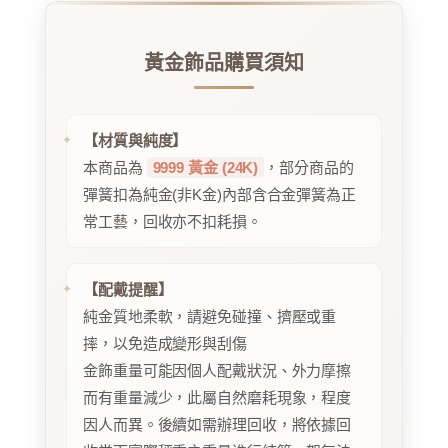
黃金飾品購買須知
【材質與純度】
本商品為
9999 黃金 (24K)
，部分商品的
彈簧扣為純金(非K金)內部含合金彈簧為正
常工藝，回收亦不扣耗損。
【配戴提醒】
純金質地柔軟，請避免碰撞、擠壓或重
摔，以免造成變形與刮傷
金飾重量可能因個人配戴狀況、外力摩擦
而有重量減少，此屬自然磨耗現象，程度
因人而異。後續如需辦理回收，將依據回