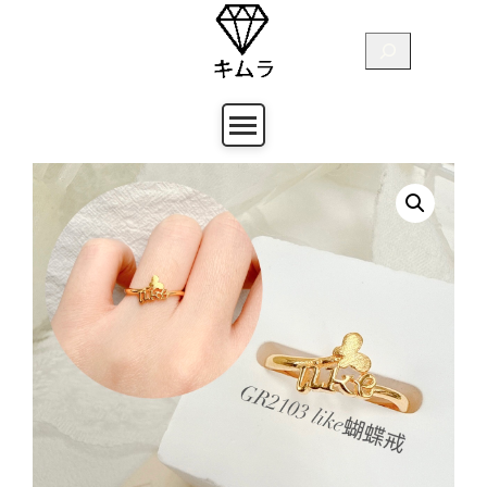
跳
至
搜
主
尋
要
內
容