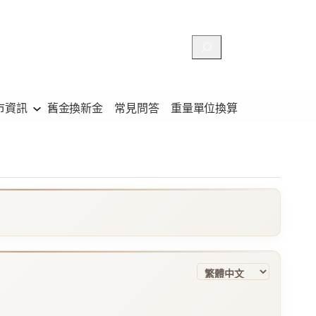
搜
尋
市資訊
舊金換新金
常見問答
重量單位換算