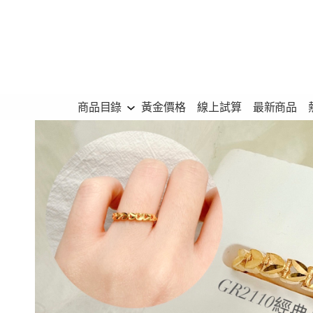
跳
至
主
要
內
商品目錄
黃金價格
線上試算
最新商品
容