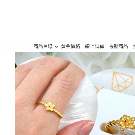
跳
至
主
要
內
商品目錄
黃金價格
線上試算
最新商品
容