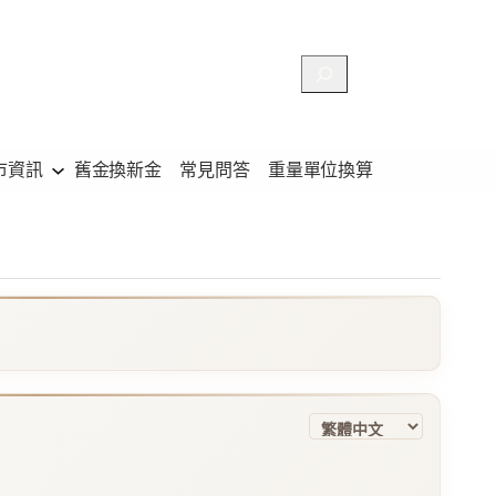
搜
尋
市資訊
舊金換新金
常見問答
重量單位換算