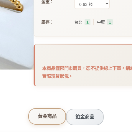
金重：
｜
庫存：
台北
1
中壢
1
本商品僅限門市購買，恕不提供線上下單。網
實際現貨狀況。
黃金商品
鉑金商品