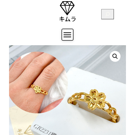
跳
至
搜
主
尋
要
內
容