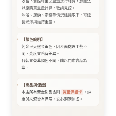
收當下實際秤重之重量進行結算，恕無法
以原購買重量計算，敬請見諒。
沐浴、運動、家務等情況建議取下，可延
長光澤與維持重量。
【顏色說明】
純金呈天然金黃色，因表面處理工藝不
同，亮度會略有差異。
各裝置螢幕顏色不同，請以門市實品為
準。
【商品與保證】
本店所有黃金飾品皆附
質量保證卡
，純
度與來源皆有保障，安心選購無虞。