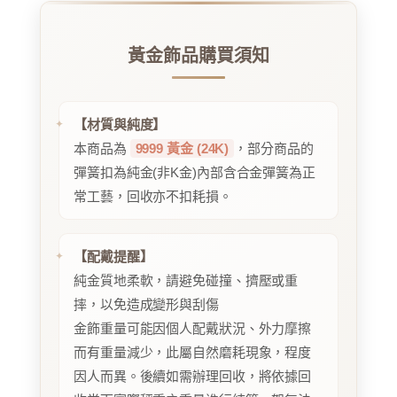
黃金飾品購買須知
【材質與純度】
本商品為
9999 黃金 (24K)
，部分商品的
彈簧扣為純金(非K金)內部含合金彈簧為正
常工藝，回收亦不扣耗損。
【配戴提醒】
純金質地柔軟，請避免碰撞、擠壓或重
摔，以免造成變形與刮傷
金飾重量可能因個人配戴狀況、外力摩擦
而有重量減少，此屬自然磨耗現象，程度
因人而異。後續如需辦理回收，將依據回