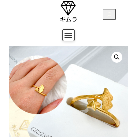
跳
至
搜
主
尋
要
內
容