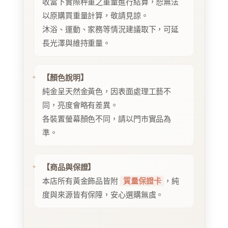
收當下實際秤重之重量進行結算，恕無法
以原購買重量計算，敬請見諒。
沐浴、運動、家務等情況建議取下，可延
長光澤與維持重量。
【顏色說明】
純金呈天然金黃色，因表面處理工藝不
同，亮度會略有差異。
各裝置螢幕顏色不同，請以門市實品為
準。
【商品與保證】
本店所有黃金飾品皆附
質量保證卡
，純
度與來源皆有保障，安心選購無虞。