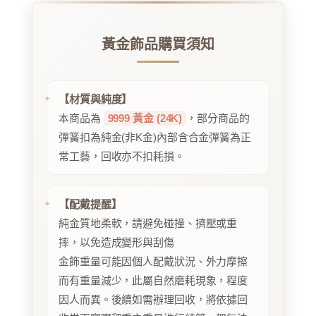
黃金飾品購買須知
【材質與純度】
本商品為
9999 黃金 (24K)
，部分商品的
彈簧扣為純金(非K金)內部含合金彈簧為正
常工藝，回收亦不扣耗損。
【配戴提醒】
純金質地柔軟，請避免碰撞、擠壓或重
摔，以免造成變形與刮傷
金飾重量可能因個人配戴狀況、外力摩擦
而有重量減少，此屬自然磨耗現象，程度
因人而異。後續如需辦理回收，將依據回