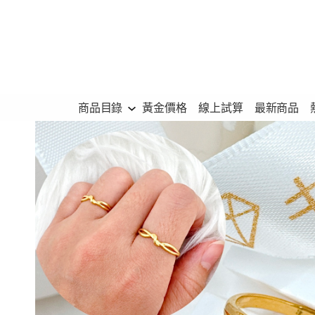
跳
至
主
要
內
商品目錄
黃金價格
線上試算
最新商品
容