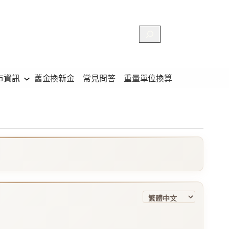
搜
尋
市資訊
舊金換新金
常見問答
重量單位換算