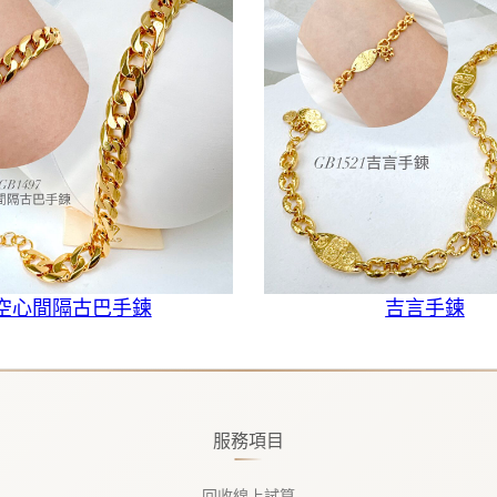
空心間隔古巴手鍊
吉言手鍊
服務項目
回收線上試算