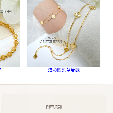
串
炫彩四葉草雙鍊
門市資訊