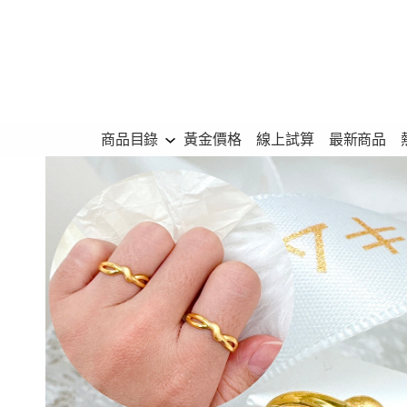
跳
至
主
要
內
商品目錄
黃金價格
線上試算
最新商品
容