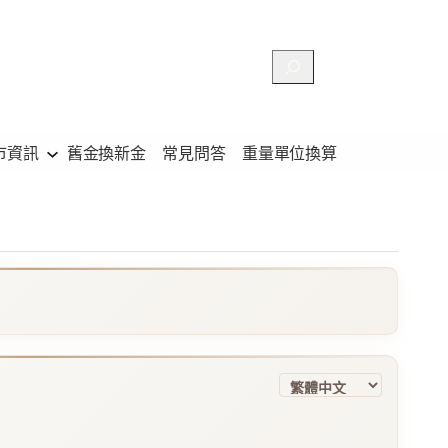
搜
尋
市資訊
舊金換新金
常見問答
重量單位換算