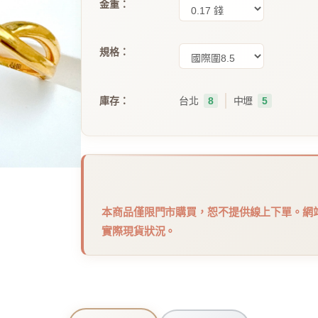
金重：
規格：
｜
庫存：
台北
8
中壢
5
本商品僅限門市購買，恕不提供線上下單。網
實際現貨狀況。