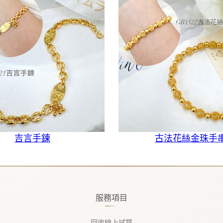
吉言手鍊
古法花絲金珠手
服務項目
回收線上試算