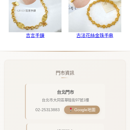
吉言手鍊
古法花絲金珠手串
門市資訊
台北門市
台北市大同區華陰街97號1樓
02-25313883
Google地圖