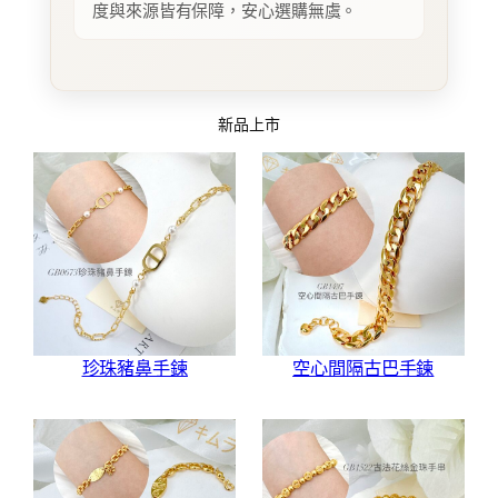
度與來源皆有保障，安心選購無虞。
新品上市
珍珠豬鼻手鍊
空心間隔古巴手鍊