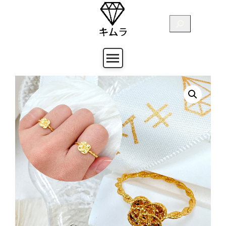
跳
至
搜
主
尋
要
內
容