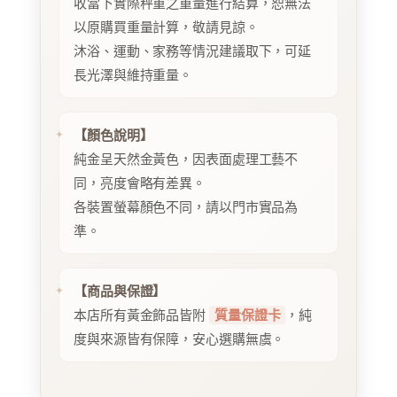
收當下實際秤重之重量進行結算，恕無法
以原購買重量計算，敬請見諒。
沐浴、運動、家務等情況建議取下，可延
長光澤與維持重量。
【顏色說明】
純金呈天然金黃色，因表面處理工藝不
同，亮度會略有差異。
各裝置螢幕顏色不同，請以門市實品為
準。
【商品與保證】
本店所有黃金飾品皆附
質量保證卡
，純
度與來源皆有保障，安心選購無虞。