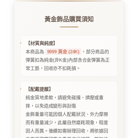
黃金飾品購買須知
【材質與純度】
本商品為
9999 黃金 (24K)
，部分商品的
彈簧扣為純金(非K金)內部含合金彈簧為正
常工藝，回收亦不扣耗損。
【配戴提醒】
純金質地柔軟，請避免碰撞、擠壓或重
摔，以免造成變形與刮傷
金飾重量可能因個人配戴狀況、外力摩擦
而有重量減少，此屬自然磨耗現象，程度
因人而異。後續如需辦理回收，將依據回