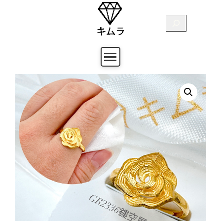
跳
至
搜
主
尋
要
內
容